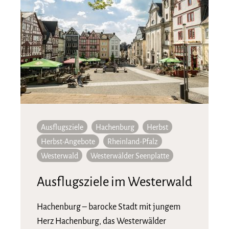
Ausflugsziele
Hachenburg
Herbst
Herbst-Angebote
Rheinland-Pfalz
Westerwald
Westerwälder Seenplatte
Ausflugsziele im Westerwald
Hachenburg – barocke Stadt mit jungem
Herz Hachenburg, das Westerwälder