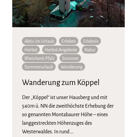
Aktiv im Urlaub
Erleben
Erlebnis
Herbst
Herbst-Angebote
Natur
Rheinland-Pfalz
Sommer
Sommerurlaub
Wanderung
Wanderung zum Köppel
Der „Köppel“ ist unser Hausberg und mit
540m ü. NN die zweithöchste Erhebung der
so genannten Montabaurer Höhe – eines
langgestreckten Höhenzuges des
Westerwaldes. In rund …