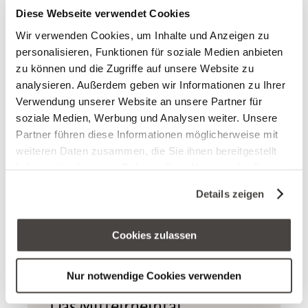
Diese Webseite verwendet Cookies
Wir verwenden Cookies, um Inhalte und Anzeigen zu
personalisieren, Funktionen für soziale Medien anbieten
zu können und die Zugriffe auf unsere Website zu
analysieren. Außerdem geben wir Informationen zu Ihrer
Verwendung unserer Website an unsere Partner für
soziale Medien, Werbung und Analysen weiter. Unsere
Partner führen diese Informationen möglicherweise mit
weiteren Daten zusammen, die Sie ihnen bereitgestellt
haben oder die sie im Rahmen Ihrer Nutzung der Dienste
gesammelt haben. Sie geben Einwilligung zu unseren
Details zeigen
Cookies, wenn Sie unsere Webseite weiterhin nutzen.
Aktiv
Aktiv im Urlaub
Erleben
Erlebnis
Herbst
Sommer
Cookies zulassen
Sommer-Special
Sommerspecial
Wandern
Nur notwendige Cookies verwenden
Das Mittelrheintal