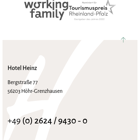
nach ob
Hotel Heinz
Bergstraße 77
56203 Höhr-Grenzhausen
+49
(0) 2624 / 9430 ‑ 0