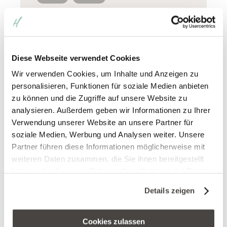
Radfahren im Westerwald
Radfahren im Westerwald Sie sind auf der
Diese Webseite verwendet Cookies
Suche nach einem komfortablen Hotel für
Wir verwenden Cookies, um Inhalte und Anzeigen zu
Ihre nächste Radtour oder einen Fahrrad-
personalisieren, Funktionen für soziale Medien anbieten
Urlaub? In unserem stilvollen Wellness-
zu können und die Zugriffe auf unsere Website zu
Hotel direkt am Waldrand …
analysieren. Außerdem geben wir Informationen zu Ihrer
Verwendung unserer Website an unsere Partner für
Weiterlesen
soziale Medien, Werbung und Analysen weiter. Unsere
Partner führen diese Informationen möglicherweise mit
weiteren Daten zusammen, die Sie ihnen bereitgestellt
haben oder die sie im Rahmen Ihrer Nutzung der Dienste
gesammelt haben. Sie geben Einwilligung zu unseren
Details zeigen
Cookies, wenn Sie unsere Webseite weiterhin nutzen.
Cookies zulassen