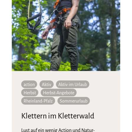
action
Aktiv
Aktiv im Urlaub
Herbst
Herbst-Angebote
Rheinland-Pfalz
Sommerurlaub
Klettern im Kletterwald
Lust auf ein wenig Action und Natur-