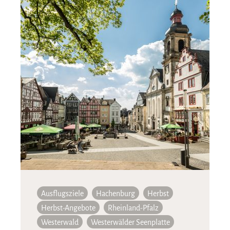
Ausflugsziele
Hachenburg
Herbst
Herbst-Angebote
Rheinland-Pfalz
Westerwald
Westerwälder Seenplatte