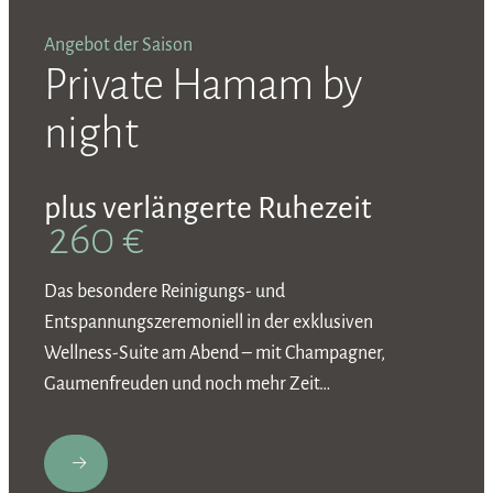
Angebot der Saison
A
Private Hamam by
night
plus verlängerte Ruhezeit
E
260 €
Z
H
Das besondere Reinigungs- und
R
Entspannungszeremoniell in der exklusiven
Wellness-Suite am Abend – mit Champagner,
Gaumenfreuden und noch mehr Zeit…