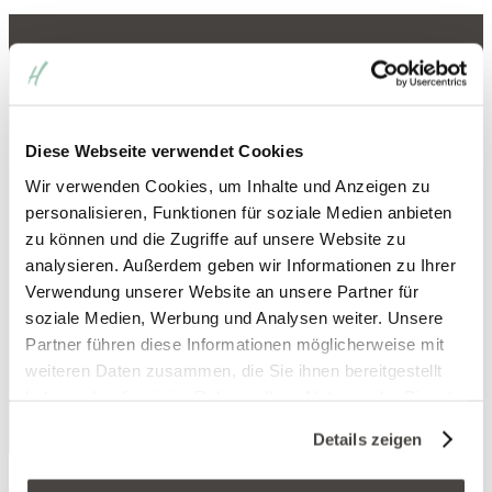
Angebot der Saison
Tuí Na An Mo
Diese Webseite verwendet Cookies
Rücken, Schulter, Nacken
Wir verwenden Cookies, um Inhalte und Anzeigen zu
70 €
personalisieren, Funktionen für soziale Medien anbieten
(ca. 40 Min)
zu können und die Zugriffe auf unsere Website zu
analysieren. Außerdem geben wir Informationen zu Ihrer
Eine energetisierende Massagetechnik in
Verwendung unserer Website an unsere Partner für
Anlehnung an die chinesische Meridian-Massage.
soziale Medien, Werbung und Analysen weiter. Unsere
Partner führen diese Informationen möglicherweise mit
weiteren Daten zusammen, die Sie ihnen bereitgestellt
ansehen
haben oder die sie im Rahmen Ihrer Nutzung der Dienste
gesammelt haben. Sie geben Einwilligung zu unseren
Details zeigen
Cookies, wenn Sie unsere Webseite weiterhin nutzen.
Das türkische