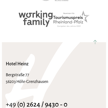
nach ob
Hotel Heinz
Bergstraße 77
56203 Höhr-Grenzhausen
+49
(0) 2624 / 9430 ‑ 0