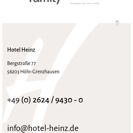
nach ob
Hotel Heinz
Bergstraße 77
56203 Höhr-Grenzhausen
+49
(0) 2624 / 9430 ‑ 0
info@hotel-heinz.de