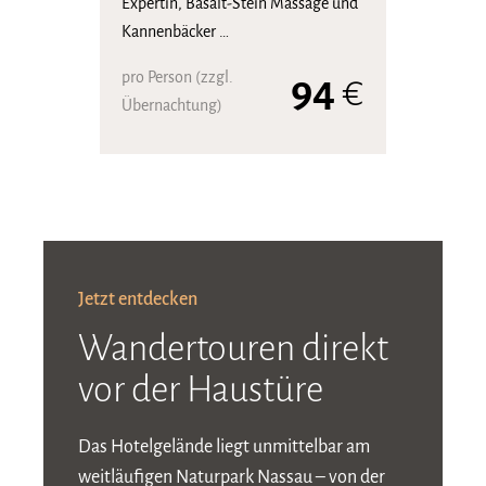
Expertin, Basalt-Stein Massage und
Kannenbäcker …
pro Person (zzgl.
94
€
Übernachtung)
Jetzt entdecken
Wandertouren direkt
vor der Haustüre
Das Hotelgelände liegt unmittelbar am
weitläufigen Naturpark Nassau – von der