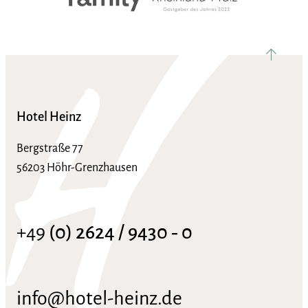
nach ob
Hotel Heinz
Bergstraße 77
56203 Höhr-Grenzhausen
+49
(0) 2624 / 9430 ‑ 0
info@hotel-heinz.de