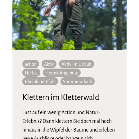
action
Aktiv
Aktiv im Urlaub
Herbst
Herbst-Angebote
Rheinland-Pfalz
Sommerurlaub
Klettern im Kletterwald
Lust auf ein wenig Action und Natur-
Erlebnis? Dann klettern Sie doch mal hoch
hinaus in die Wipfel der Bäume und erleben
neue Ausblicke oder hangeln sich …