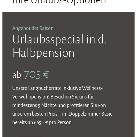
Angebot der Saison
A
Urlaubsspecial inkl.
Halbpension
705 €
ab
Unsere Langbucherrate inklusive Wellness-
N
Verwöhnpension! Besuchen Sie uns für
U
mindestens 5 Nächte und profitieren Sie von
h
unserem besten Preis – im Doppelzimmer Basic
s
bereits ab 665,- € pro Person
M
I