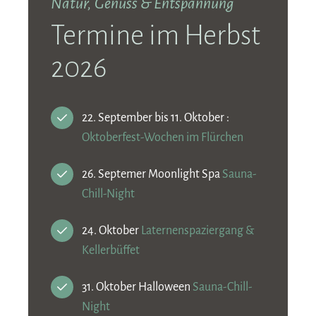
Natur, Genuss & Entspannung
Termine im Herbst
2026
22. September bis 11. Oktober :
Oktoberfest-Wochen im Flürchen
26. Septemer Moonlight Spa
Sauna-
Chill-Night
24. Oktober
Laternenspaziergang &
Kellerbüffet
31. Oktober Halloween
Sauna-Chill-
Night