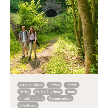
Aktiv im Urlaub
Erleben
Erlebnis
Herbst
Herbst-Angebote
Natur
Rheinland-Pfalz
Sommerurlaub
Wanderung