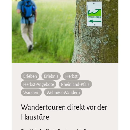
Erleben
Erlebnis
Herbst
Herbst-Angebote
Rheinland-Pfalz
Wandern
Wellness-Wandern
Wandertouren direkt vor der
Haustüre