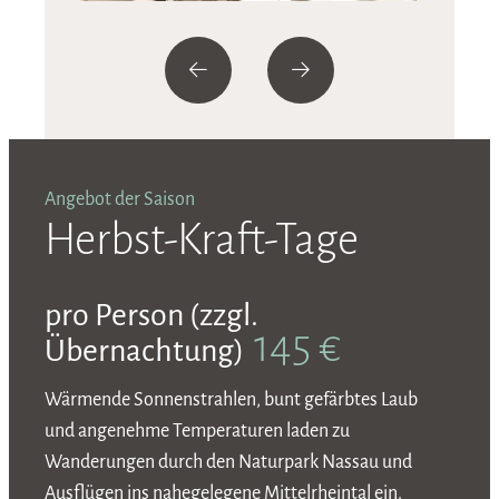
Angebot der Saison
A
Herbst-Kraft-Tage
pro Person (zzgl.
145 €
Übernachtung)
Wärmende Sonnenstrahlen, bunt gefärbtes Laub
und angenehme Temperaturen laden zu
D
Wanderungen durch den Naturpark Nassau und
B
Ausflügen ins nahegelegene Mittelrheintal ein.