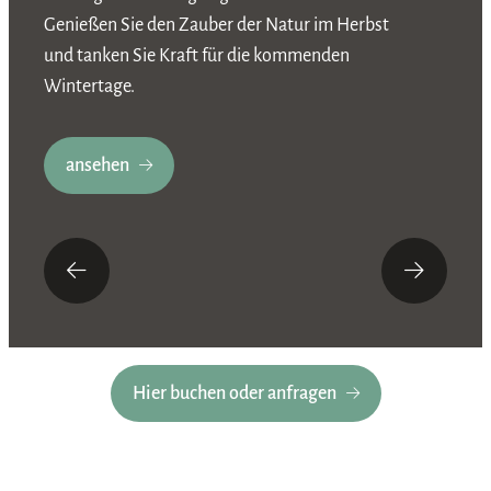
W
Genießen Sie den Zauber der Natur im Herbst
a
und tanken Sie Kraft für die kommenden
R
Wintertage.
ansehen
Hier buchen oder anfragen