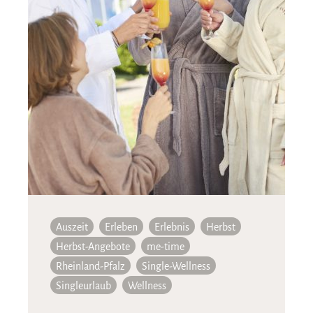
Auszeit
Erleben
Erlebnis
Herbst
Herbst-Angebote
me-time
Rheinland-Pfalz
Single-Wellness
Singleurlaub
Wellness