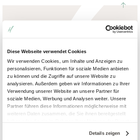
nach ob
Hotel Heinz
Bergstraße 77
Diese Webseite verwendet Cookies
56203 Höhr-Grenzhausen
Wir verwenden Cookies, um Inhalte und Anzeigen zu
personalisieren, Funktionen für soziale Medien anbieten
zu können und die Zugriffe auf unsere Website zu
analysieren. Außerdem geben wir Informationen zu Ihrer
+49
(0) 2624 / 9430 ‑ 0
Verwendung unserer Website an unsere Partner für
soziale Medien, Werbung und Analysen weiter. Unsere
Partner führen diese Informationen möglicherweise mit
weiteren Daten zusammen, die Sie ihnen bereitgestellt
info@hotel-heinz.de
haben oder die sie im Rahmen Ihrer Nutzung der Dienste
gesammelt haben. Sie geben Einwilligung zu unseren
Details zeigen
Cookies, wenn Sie unsere Webseite weiterhin nutzen.