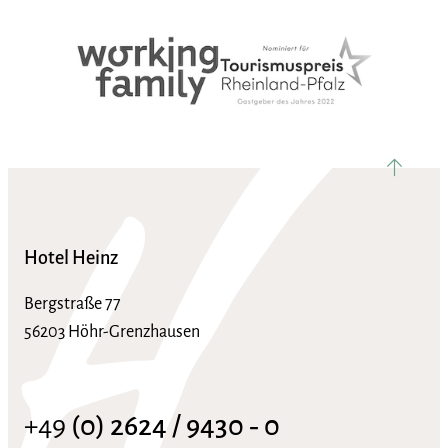
nach ob
Hotel Heinz
Bergstraße 77
56203 Höhr-Grenzhausen
+49
(0) 2624 / 9430 ‑ 0