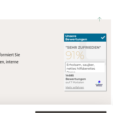
nach ob
formiert Sie
en, interne