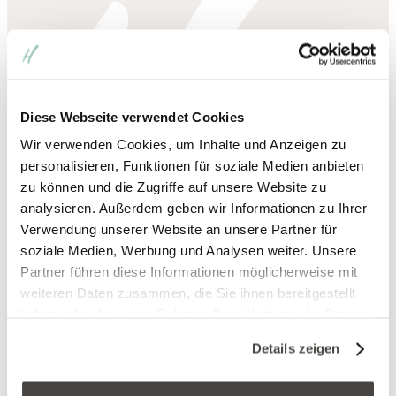
Hotel Heinz
Bergstraße 77
56203 Höhr-Grenzhausen
Diese Webseite verwendet Cookies
Wir verwenden Cookies, um Inhalte und Anzeigen zu
personalisieren, Funktionen für soziale Medien anbieten
+49
(0) 2624 / 9430 ‑ 0
zu können und die Zugriffe auf unsere Website zu
analysieren. Außerdem geben wir Informationen zu Ihrer
Verwendung unserer Website an unsere Partner für
soziale Medien, Werbung und Analysen weiter. Unsere
info@hotel-heinz.de
Partner führen diese Informationen möglicherweise mit
weiteren Daten zusammen, die Sie ihnen bereitgestellt
haben oder die sie im Rahmen Ihrer Nutzung der Dienste
gesammelt haben. Sie geben Einwilligung zu unseren
Details zeigen
Cookies, wenn Sie unsere Webseite weiterhin nutzen.
Service