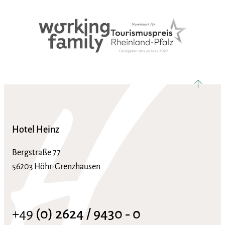
nach ob
Hotel Heinz
Bergstraße 77
56203 Höhr-Grenzhausen
+49
(0) 2624 / 9430 ‑ 0