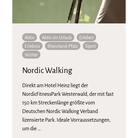
Aktiv
Aktiv im Urlaub
Erleben
Erlebnis
Rheinland-Pfalz
Sport
Winter
Nordic Walking
Direkt am Hotel Heinz liegt der
NordicFitnessPark Westerwald, der mit fast
150 km Streckenlänge größte vom
Deutschen Nordic Walking Verband
lizensierte Park. Ideale Vorraussetzungen,
um die …