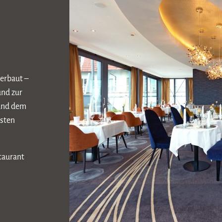
 erbaut –
und zur
 und dem
ästen
taurant