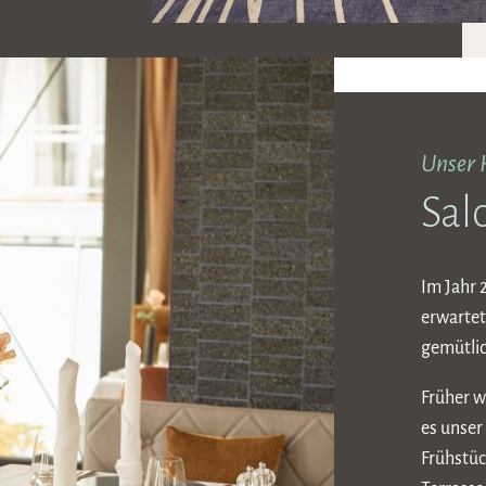
Unser 
Sal
Im Jahr 
erwartet
gemütlic
Früher w
es unser
Frühstüc