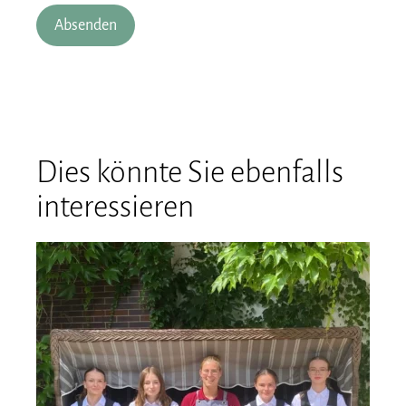
A
l
t
e
Dies könnte Sie ebenfalls
r
interessieren
n
a
t
i
v
e
: