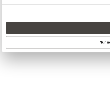
Nur n