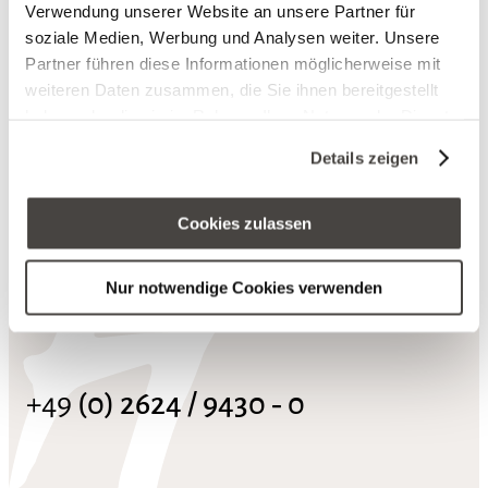
Verwendung unserer Website an unsere Partner für
soziale Medien, Werbung und Analysen weiter. Unsere
Partner führen diese Informationen möglicherweise mit
weiteren Daten zusammen, die Sie ihnen bereitgestellt
nach ob
haben oder die sie im Rahmen Ihrer Nutzung der Dienste
gesammelt haben. Sie geben Einwilligung zu unseren
Details zeigen
Cookies, wenn Sie unsere Webseite weiterhin nutzen.
Hotel Heinz
Cookies zulassen
Bergstraße 77
Nur notwendige Cookies verwenden
56203 Höhr-Grenzhausen
+49
(0) 2624 / 9430 ‑ 0