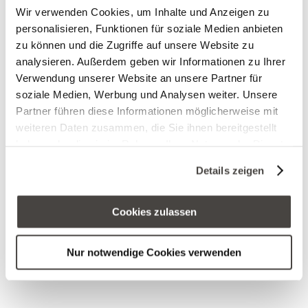
Repair-Komplex,
Wir verwenden Cookies, um Inhalte und Anzeigen zu
zieht das Gel der
personalisieren, Funktionen für soziale Medien anbieten
zu können und die Zugriffe auf unsere Website zu
Aloe Vera Pflanze
analysieren. Außerdem geben wir Informationen zu Ihrer
vollständig in die
Verwendung unserer Website an unsere Partner für
Haut. Auf seinem
soziale Medien, Werbung und Analysen weiter. Unsere
Partner führen diese Informationen möglicherweise mit
Weg nimmt es alle
weiteren Daten zusammen, die Sie ihnen bereitgestellt
Wirkstoffe
haben oder die sie im Rahmen Ihrer Nutzung der Dienste
gesammelt haben. Sie geben Einwilligung zu unseren
„Huckepack“ und
Details zeigen
Cookies, wenn Sie unsere Webseite weiterhin nutzen.
bringt sie sofort
bis in die tieferen
Cookies zulassen
Hautschichten.
Nur notwendige Cookies verwenden