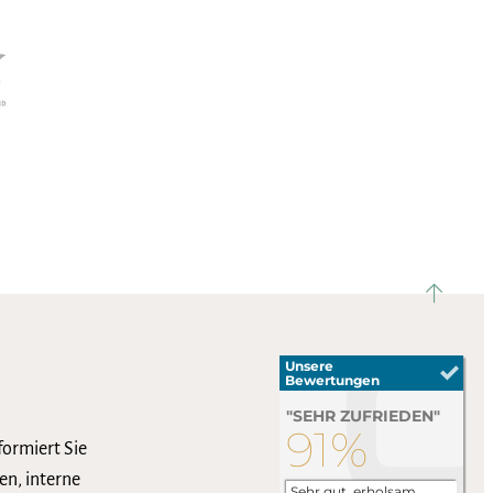
nach ob
formiert Sie
en, interne