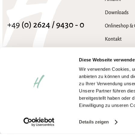
Downloads
+49
(0) 2624 / 9430 ‑ 0
Onlineshop & 
Kontakt
info@hotel-heinz.de
FAQ
Diese Webseite verwende
Wir verwenden Cookies, um
anbieten zu können und di
zu Ihrer Verwendung unser
Unsere Partner führen die
bereitgestellt haben oder
Einwilligung zu unseren C
Impressum
Datenschutzerklärung
AGB
Wir arbeiten an der vollständ
Barrierefreiheit aktivieren
Details zeigen