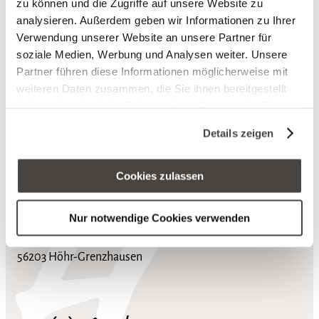
zu können und die Zugriffe auf unsere Website zu
analysieren. Außerdem geben wir Informationen zu Ihrer
Verwendung unserer Website an unsere Partner für
soziale Medien, Werbung und Analysen weiter. Unsere
Partner führen diese Informationen möglicherweise mit
weiteren Daten zusammen, die Sie ihnen bereitgestellt
haben oder die sie im Rahmen Ihrer Nutzung der Dienste
gesammelt haben. Sie geben Einwilligung zu unseren
nach ob
Details zeigen
Cookies, wenn Sie unsere Webseite weiterhin nutzen.
Cookies zulassen
Hotel Heinz
Nur notwendige Cookies verwenden
Bergstraße 77
56203 Höhr-Grenzhausen