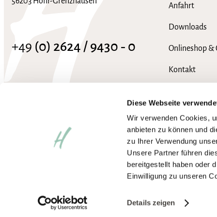
56203 Höhr-Grenzhausen
Anfahrt
Downloads
+49
(0) 2624 / 9430 ‑ 0
Onlineshop & 
Kontakt
info@hotel-heinz.de
FAQ
Diese Webseite verwende
Wir verwenden Cookies, um
anbieten zu können und di
zu Ihrer Verwendung unser
Unsere Partner führen die
bereitgestellt haben oder
Einwilligung zu unseren C
Impressum
Datenschutzerklärung
AGB
Wir arbeiten an der vollständ
Barrierefreiheit aktivieren
Details zeigen