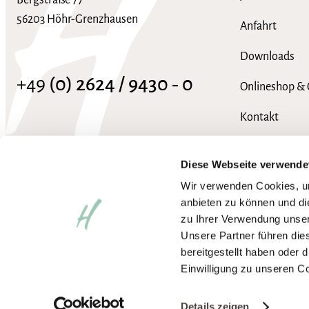
Bergstraße 77
56203 Höhr-Grenzhausen
Anfahrt
Downloads
+49
(0) 2624 / 9430 ‑ 0
Onlineshop & 
Kontakt
info@hotel-heinz.de
FAQ
Diese Webseite verwende
Wir verwenden Cookies, um
anbieten zu können und di
zu Ihrer Verwendung unser
Unsere Partner führen die
bereitgestellt haben oder
Einwilligung zu unseren C
Impressum
Datenschutzerklärung
AGB
Wir arbeiten an der vollständ
Barrierefreiheit aktivieren
Details zeigen