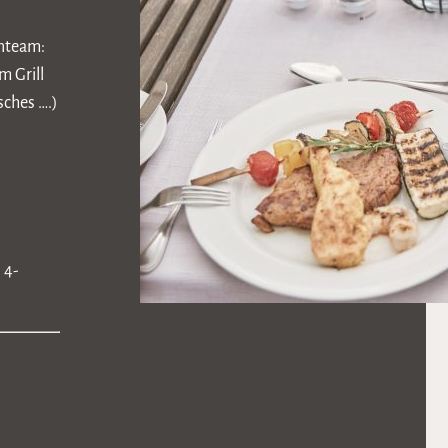
enteam:
m Grill
sches ….)
 4-
n