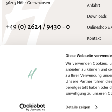
56203 Höhr-Grenzhausen
Anfahrt
Downloads
+49
(0) 2624 / 9430 ‑ 0
Onlineshop & 
Kontakt
info@hotel-heinz.de
FAQ
Diese Webseite verwende
Wir verwenden Cookies, um
anbieten zu können und di
zu Ihrer Verwendung unser
Unsere Partner führen die
bereitgestellt haben oder
Einwilligung zu unseren C
Impressum
Datenschutzerklärung
AGB
Wir arbeiten an der vollständ
Barrierefreiheit aktivieren
Details zeigen