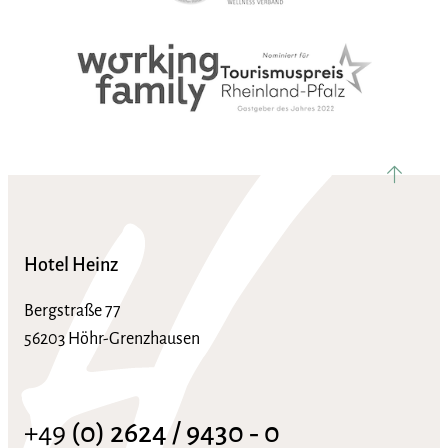
nach ob
Hotel Heinz
Bergstraße 77
56203 Höhr-Grenzhausen
+49
(0) 2624 / 9430 ‑ 0