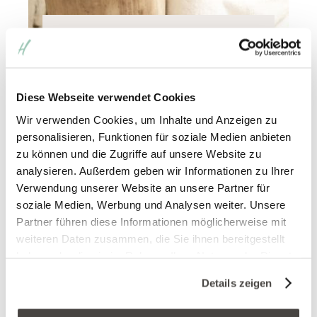
Basis Paket – Day Spa
Unser Basis-Paket zur Zusammenstellung
Diese Webseite verwendet Cookies
eines individuellen Wohlfühltags. Inklusive
Wir verwenden Cookies, um Inhalte und Anzeigen zu
Bademantel, Handtücher, Begrüßungsdrink
personalisieren, Funktionen für soziale Medien anbieten
und einem Snack in der Poolbar. Dazu
zu können und die Zugriffe auf unsere Website zu
kombinieren Sie dann Ihre
analysieren. Außerdem geben wir Informationen zu Ihrer
Wunschanwendungen aus unserem
Verwendung unserer Website an unsere Partner für
Programm.
soziale Medien, Werbung und Analysen weiter. Unsere
Partner führen diese Informationen möglicherweise mit
55
€
Montag bis Freitag
weiteren Daten zusammen, die Sie ihnen bereitgestellt
haben oder die sie im Rahmen Ihrer Nutzung der Dienste
gesammelt haben. Sie geben Einwilligung zu unseren
Details zeigen
Cookies, wenn Sie unsere Webseite weiterhin nutzen.