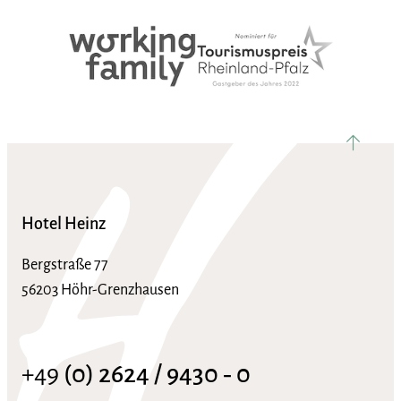
nach ob
Hotel Heinz
Bergstraße 77
56203 Höhr-Grenzhausen
+49
(0) 2624 / 9430 ‑ 0