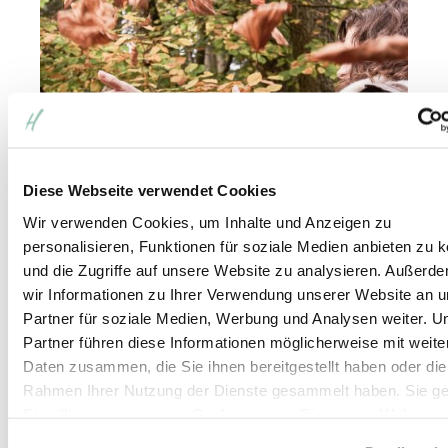
Diese Webseite verwendet Cookies
Wir verwenden Cookies, um Inhalte und Anzeigen zu
personalisieren, Funktionen für soziale Medien anbieten zu 
und die Zugriffe auf unsere Website zu analysieren. Außerd
wir Informationen zu Ihrer Verwendung unserer Website an 
Partner für soziale Medien, Werbung und Analysen weiter. U
Partner führen diese Informationen möglicherweise mit weite
Daten zusammen, die Sie ihnen bereitgestellt haben oder die
1 / 6
Rahmen Ihrer Nutzung der Dienste gesammelt haben. Sie g
Goldener Herbst im
Einwilligung zu unseren Cookies, wenn Sie unsere Webseite
weiterhin nutzen.