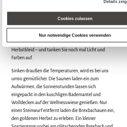
Westerwald
Details zei
Bunte Wälder und Wiesen, frische klare Luft, und die
Cookies zulassen
kuscheligen Lieblingsplätze werden noch
gemütlicher: Der Herbst hält wunderbare Momente
Nur notwendige Cookies verwenden
für uns bereit! Erleben Sie den Westerwald im bunten
Herbstkleid – und tanken Sie noch mal Licht und
Farben auf.
Sinken draußen die Temperaturen, wird es bei uns
umso gemütlicher. Die Saunen laden ein zum
Aufwärmen, die Sonnenstunden lassen sich
eingepackt in den kuschligen Bademantel und
Wolldecken auf der Wellnesswiese genießen. Nur
einen Steinwurf entfernt laden die Brexbachauen ein,
den goldenen Herbst zu erleben. Ein kleiner
Spaziergang vorbei am plätschernden Brexbach und