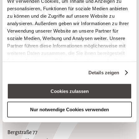
Wir verwenden Cookies, um Inhalte und Anzeigen zu
personalisieren, Funktionen für soziale Medien anbieten
zu können und die Zugriffe auf unsere Website zu
analysieren. Außerdem geben wir Informationen zu Ihrer
Verwendung unserer Website an unsere Partner für
soziale Medien, Werbung und Analysen weiter. Unsere
Partner führen diese Informationen möglicherweise mit
weiteren Daten zusammen, die Sie ihnen bereitgestellt
haben oder die sie im Rahmen Ihrer Nutzung der Dienste
gesammelt haben. Sie geben Einwilligung zu unseren
Details zeigen
Cookies, wenn Sie unsere Webseite weiterhin nutzen.
nach ob
Cookies zulassen
Nur notwendige Cookies verwenden
Hotel Heinz
Bergstraße 77