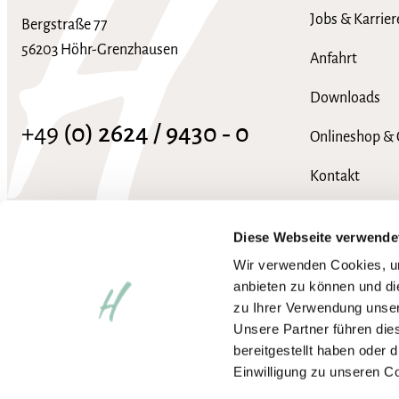
Jobs & Karrier
Bergstraße 77
56203 Höhr-Grenzhausen
Anfahrt
Downloads
+49
(0) 2624 / 9430 ‑ 0
Onlineshop & 
Kontakt
info@hotel-heinz.de
FAQ
Diese Webseite verwende
Wir verwenden Cookies, um
anbieten zu können und di
zu Ihrer Verwendung unser
Unsere Partner führen die
bereitgestellt haben oder
Einwilligung zu unseren C
Impressum
Datenschutzerklärung
AGB
Wir arbeiten an der vollständ