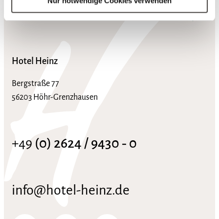
Nur notwendige Cookies verwenden
nach ob
Hotel Heinz
Bergstraße 77
56203 Höhr-Grenzhausen
+49
(0) 2624 / 9430 ‑ 0
info@hotel-heinz.de