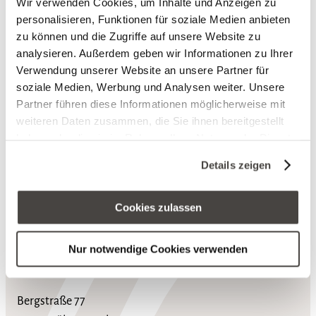
Wir verwenden Cookies, um Inhalte und Anzeigen zu
personalisieren, Funktionen für soziale Medien anbieten
zu können und die Zugriffe auf unsere Website zu
analysieren. Außerdem geben wir Informationen zu Ihrer
Verwendung unserer Website an unsere Partner für
soziale Medien, Werbung und Analysen weiter. Unsere
Partner führen diese Informationen möglicherweise mit
weiteren Daten zusammen, die Sie ihnen bereitgestellt
haben oder die sie im Rahmen Ihrer Nutzung der Dienste
gesammelt haben. Sie geben Einwilligung zu unseren
Details zeigen
Cookies, wenn Sie unsere Webseite weiterhin nutzen.
nach ob
Cookies zulassen
Nur notwendige Cookies verwenden
Hotel Heinz
Bergstraße 77