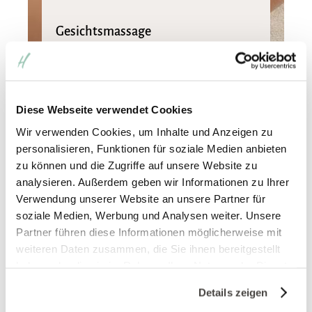
Gesichtsmassage
Professionelle Gesichtsmassage – einfach nur
entspannen, und die angenehmen Massage im
Gesicht genießen!
Diese Webseite verwendet Cookies
Wir verwenden Cookies, um Inhalte und Anzeigen zu
40 Minuten
70
€
personalisieren, Funktionen für soziale Medien anbieten
pro Person
zu können und die Zugriffe auf unsere Website zu
analysieren. Außerdem geben wir Informationen zu Ihrer
Verwendung unserer Website an unsere Partner für
soziale Medien, Werbung und Analysen weiter. Unsere
Partner führen diese Informationen möglicherweise mit
weiteren Daten zusammen, die Sie ihnen bereitgestellt
haben oder die sie im Rahmen Ihrer Nutzung der Dienste
gesammelt haben. Sie geben Einwilligung zu unseren
Details zeigen
Cookies, wenn Sie unsere Webseite weiterhin nutzen.