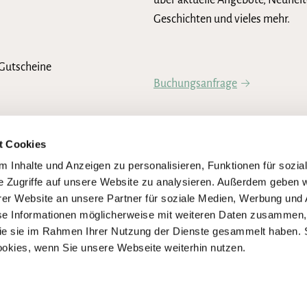
über aktuelle Angebote, Neuheit
Geschichten und vieles mehr.
Gutscheine
Buchungsanfrage
Newsletter abonnieren
t Cookies
 Inhalte und Anzeigen zu personalisieren, Funktionen für sozia
e Zugriffe auf unsere Website zu analysieren. Außerdem geben w
er Website an unsere Partner für soziale Medien, Werbung und 
se Informationen möglicherweise mit weiteren Daten zusammen, 
 die sie im Rahmen Ihrer Nutzung der Dienste gesammelt haben. 
ookies, wenn Sie unsere Webseite weiterhin nutzen.
igen Umsetzung der Anforderungen des Barrierefreiheitsstärkungsgesetze