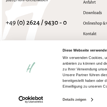
56203 Höhr-Grenzhausen
Anfahrt
Downloads
+49
(0) 2624 / 9430 ‑ 0
Onlineshop & 
Kontakt
info@hotel-heinz.de
FAQ
Diese Webseite verwende
Wir verwenden Cookies, um
anbieten zu können und di
zu Ihrer Verwendung unser
Unsere Partner führen die
bereitgestellt haben oder
Einwilligung zu unseren C
Impressum
Datenschutzerklärung
AGB
Wir arbeiten an der vollständ
Barrierefreiheit aktivieren
Details zeigen