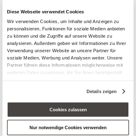
noch in unserer Lobby eine Kleinigkeit zu sich
Diese Webseite verwendet Cookies
nehmen.
Wir verwenden Cookies, um Inhalte und Anzeigen zu
personalisieren, Funktionen für soziale Medien anbieten
Runden Sie Ihren Wellnessabend doch mit einem
zu können und die Zugriffe auf unsere Website zu
Cocktail in unserer Bar Miro ab:
analysieren. Außerdem geben wir Informationen zu Ihrer
Verwendung unserer Website an unsere Partner für
soziale Medien, Werbung und Analysen weiter. Unsere
Partner führen diese Informationen möglicherweise mit
Jetzt Entdecken
weiteren Daten zusammen, die Sie ihnen bereitgestellt
Cocktail-Time for two
haben oder die sie im Rahmen Ihrer Nutzung der Dienste
gesammelt haben. Sie geben Einwilligung zu unseren
Details zeigen
Cookies, wenn Sie unsere Webseite weiterhin nutzen.
Genießen Sie zu zweit einen Drink an
unserer Cocktail-Bar mit verschiedenen
Cookies zulassen
gemütlichen Sitzecken und Blick auf das
nächtliche Höhr-Grenzhausen.
Nur notwendige Cookies verwenden