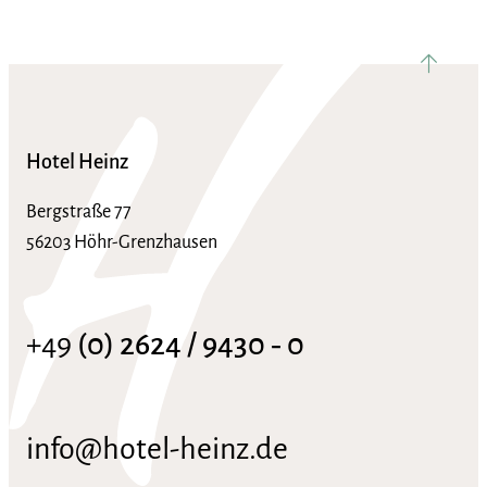
nach ob
Hotel Heinz
Bergstraße 77
56203 Höhr-Grenzhausen
+49
(0) 2624 / 9430 ‑ 0
info@hotel-heinz.de