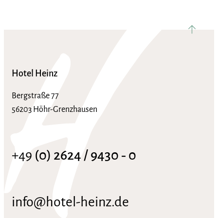
nach ob
Hotel Heinz
Bergstraße 77
56203 Höhr-Grenzhausen
+49
(0) 2624 / 9430 ‑ 0
info@hotel-heinz.de