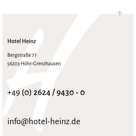
nach ob
Hotel Heinz
Bergstraße 77
56203 Höhr-Grenzhausen
+49
(0) 2624 / 9430 ‑ 0
info@hotel-heinz.de