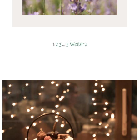
1
2
3
…
5
Weiter »