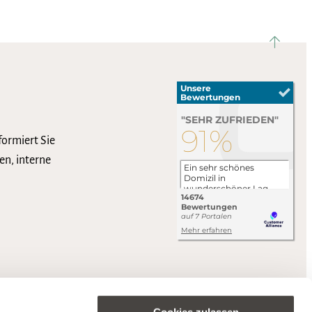
nach ob
formiert Sie
en, interne