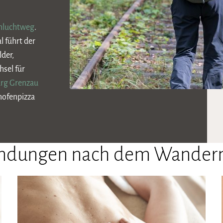
hluchtweg
.
l führt der
der,
sel für
urg Grenzau
inofenpizza
endungen nach dem Wander