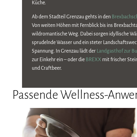
Küche.
Ab dem Stadteil Grenzau gehts in den
Brexbachsc
Von weiten Höhen mit Fernblick bis ins Brexbachta
wildromantische Weg. Dabei sorgen idyllische Wäl
sprudelnde Wasser und ein steter Landschaftswech
Spannung. In Grenzau lädt der
Landgasthof zur B
zur Einkehr ein – oder die
BREXX
mit frischer Ste
und Craftbeer.
Passende Wellness-Anw