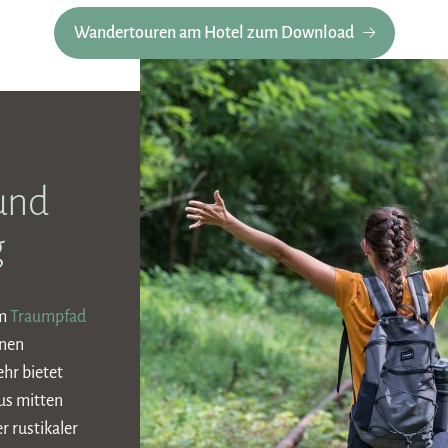
Wandertouren am Hotel zum Download
und
g
em
Traumpfad
inen
ehr bietet
us mitten
 rustikaler