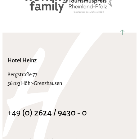
nach ob
Hotel Heinz
Bergstraße 77
56203 Höhr-Grenzhausen
+49
(0) 2624 / 9430 ‑ 0