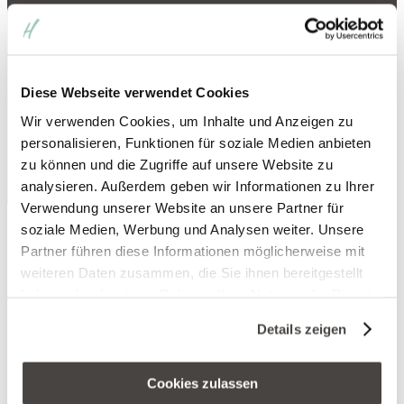
Stillstand ist Rückschritt
Die Entwicklung des Hotel
Heinz seit den 1980er
Diese Webseite verwendet Cookies
Wir verwenden Cookies, um Inhalte und Anzeigen zu
Jahren
personalisieren, Funktionen für soziale Medien anbieten
zu können und die Zugriffe auf unsere Website zu
analysieren. Außerdem geben wir Informationen zu Ihrer
Verwendung unserer Website an unsere Partner für
soziale Medien, Werbung und Analysen weiter. Unsere
Partner führen diese Informationen möglicherweise mit
weiteren Daten zusammen, die Sie ihnen bereitgestellt
haben oder die sie im Rahmen Ihrer Nutzung der Dienste
gesammelt haben. Sie geben Einwilligung zu unseren
Details zeigen
Cookies, wenn Sie unsere Webseite weiterhin nutzen.
Cookies zulassen