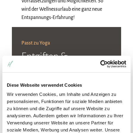
Vorrausetzungen und Möglichkeiten. So
wird der Wellnessurlaub eine ganz neue
Entspannungs-Erfahrung!
Passt zu Yoga
Entgiften &
Entschlacken mit den
Basischen
Diese Webseite verwendet Cookies
Entlastungstagen
Wir verwenden Cookies, um Inhalte und Anzeigen zu
personalisieren, Funktionen für soziale Medien anbieten
Sie möchten einen totalen Reset für Ihren
zu können und die Zugriffe auf unsere Website zu
Körper? Neue Energie tanken, etwas für die
analysieren. Außerdem geben wir Informationen zu Ihrer
Gesundheit tun und sich zukünftig vielleicht
Verwendung unserer Website an unsere Partner für
soziale Medien, Werbung und Analysen weiter. Unsere
auch gesünder ernähren? Dann sind die