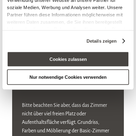
kleines Duschbad
soziale Medien, Werbung und Analysen weiter. Unsere
Partner führen diese Informationen möglicherweise mit
weiteren Daten zusammen, die Sie ihnen bereitgestellt
Teppichboden
haben oder die sie im Rahmen Ihrer Nutzung der Dienste
gesammelt haben. Sie geben Einwilligung zu unseren
idR. kein Balkon, keine Badewanne
Details zeigen
Cookies, wenn Sie unsere Webseite weiterhin nutzen.
natürlich auch komplett ausgestattet
Cookies zulassen
mit Telefon, Minibar, Safe, TV
Nur notwendige Cookies verwenden
hochwertige Springboxbetten &
Matratzen (2x 80/90 x 200 cm)
Bitte beachten Sie aber, dass das Zimmer
nicht über viel freien Platz oder
Aufenthaltsfläche verfügt. Grundriss,
Farben und Möblierung der Basic-Zimmer