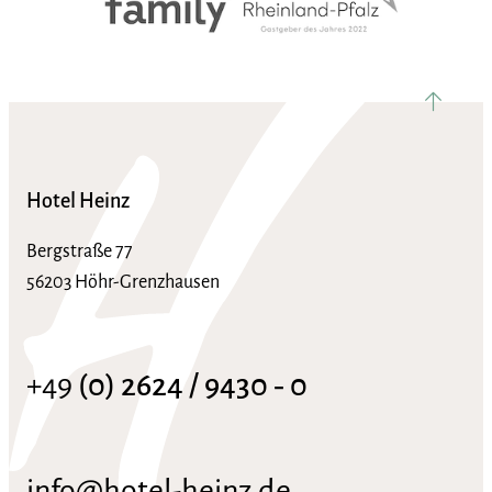
nach ob
Hotel Heinz
Bergstraße 77
56203 Höhr-Grenzhausen
+49
(0) 2624 / 9430 ‑ 0
info@hotel-heinz.de