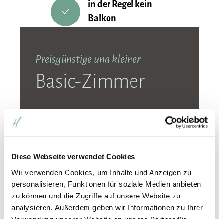
in der Regel kein
Balkon
Preisgünstige und kleiner
Basic-Zimmer
Unsere Einstiegskategorie verfügt über
alles, was Sie zum Übernachten benötigen:
kleinere Zimmer mit max. 20 m²
Diese Webseite verwendet Cookies
Platzangebot
Wir verwenden Cookies, um Inhalte und Anzeigen zu
personalisieren, Funktionen für soziale Medien anbieten
kleiner Schreibtisch und
zu können und die Zugriffe auf unsere Website zu
Sitzmöglichkeit
analysieren. Außerdem geben wir Informationen zu Ihrer
Verwendung unserer Website an unsere Partner für