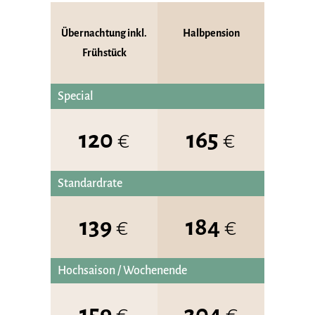
Übernachtung inkl.
Halbpension
Frühstück
Special
120
€
165
€
Standardrate
139
€
184
€
Hochsaison / Wochenende
159
€
204
€