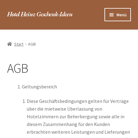
Zur
Zum
Hotel Heinz Geschenk-Ideen
Menü
Navigation
Inhalt
springen
springen
Startseite / Shop
Start
AGB
Hotel
FAQ
AGB
Warenkorb
Geltungsbereich
Kasse
Diese Geschäftsbedingungen gelten für Verträge
über die mietweise Überlassung von
Kontakt
Hotelzimmern zur Beherbergung sowie alle in
diesem Zusammenhang für den Kunden
erbrachten weiteren Leistungen und Lieferungen