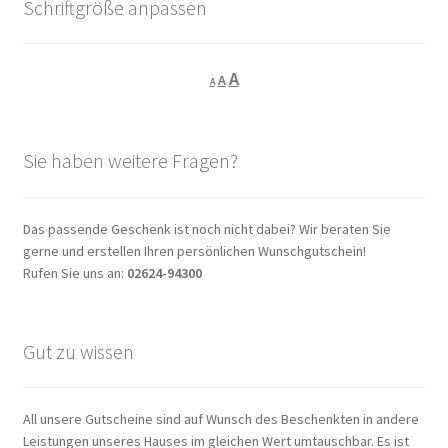
Schriftgröße anpassen
Decrease
Reset
Increase
A
A
A
font
font
size.
font
size.
size.
Sie haben weitere Fragen?
Das passende Geschenk ist noch nicht dabei? Wir beraten Sie
gerne und erstellen Ihren persönlichen Wunschgutschein!
Rufen Sie uns an:
02624-94300
Gut zu wissen
All unsere Gutscheine sind auf Wunsch des Beschenkten in andere
Leistungen unseres Hauses im gleichen Wert umtauschbar. Es ist