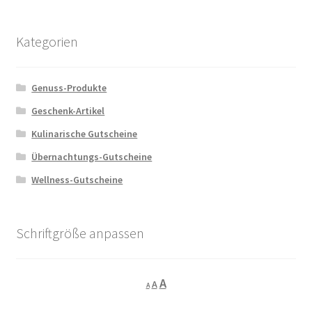
Kategorien
Genuss-Produkte
Geschenk-Artikel
Kulinarische Gutscheine
Übernachtungs-Gutscheine
Wellness-Gutscheine
Schriftgröße anpassen
Decrease
Reset
Increase
A
A
A
font
font
size.
font
size.