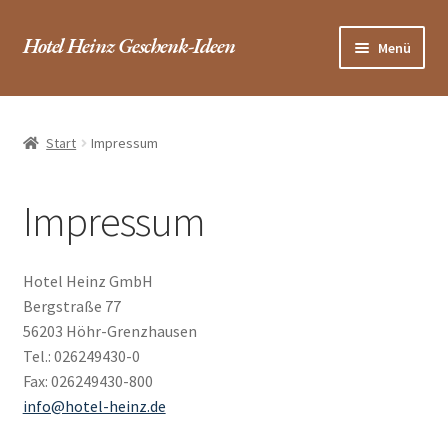
Zur
Zum
Hotel Heinz Geschenk-Ideen
Menü
Navigation
Inhalt
springen
springen
Startseite / Shop
Start
Impressum
Hotel
FAQ
Impressum
Warenkorb
Hotel Heinz GmbH
Bergstraße 77
Kasse
56203 Höhr-Grenzhausen
Tel.: 026249430-0
Kontakt
Fax: 026249430-800
info@hotel-heinz.de