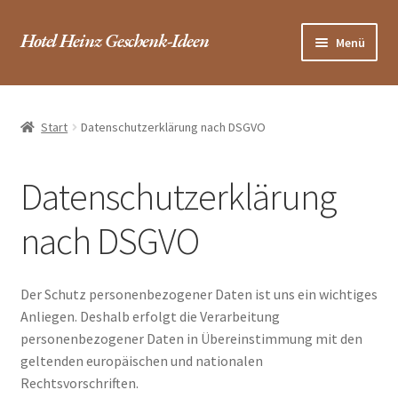
Zur
Zum
Hotel Heinz Geschenk-Ideen
Menü
Navigation
Inhalt
springen
springen
Startseite / Shop
Start
Datenschutzerklärung nach DSGVO
Hotel
FAQ
Datenschutzerklärung
Warenkorb
nach DSGVO
Kasse
Der Schutz personenbezogener Daten ist uns ein wichtiges
Anliegen. Deshalb erfolgt die Verarbeitung
Kontakt
personenbezogener Daten in Übereinstimmung mit den
geltenden europäischen und nationalen
Rechtsvorschriften.