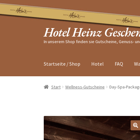
Zur
Zum
Navigation
Inhalt
Hotel Heinz Gesche
springen
springen
In unserem Shop finden sie Gutscheine, Genuss- u
Startseite / Shop
Hotel
FAQ
Wa
Start
Wellness-Gutscheine
Day-Spa-Package