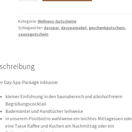
Package
(Sonntag
und
Kategorie:
Wellness-Gutscheine
Schlagwörter:
dayspar
,
daysparpaket
,
geschenkgutschein
,
Feiertags)
saunagutschein
Menge
schreibung
r Day-Spa-Package inklusive:
kleiner Einführung in den Saunabereich und alkoholfreiem
Begrüßungscocktail
Bademäntel und Handtücher leihweise
in unserem Poolbistro wahlweise ein leichtes Mittagessen ode
eine Tasse Kaffee und Kuchen am Nachmittag oder ein