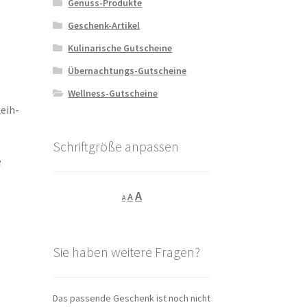
Genuss-Produkte
Geschenk-Artikel
Kulinarische Gutscheine
Übernachtungs-Gutscheine
Wellness-Gutscheine
Leih-
Schriftgröße anpassen
e
Decrease
Reset
Increase
A
A
A
font
font
size.
font
size.
size.
Sie haben weitere Fragen?
Das passende Geschenk ist noch nicht