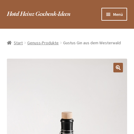
Zur
Zum
Hotel Heinz Geschenk-Ideen
Menü
Navigation
Inhalt
springen
springen
Startseite / Shop
Start
Genuss-Produkte
Gustus Gin aus dem Westerwald
Hotel
FAQ
Warenkorb
Kasse
Kontakt