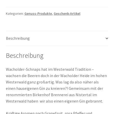
aus
dem
Westerwald
Kategorien:
Genuss-Produkte
,
Geschenk-Artikel
Menge
Beschreibung
Beschreibung
Wacholder-Schnaps hat im Westerwald Tradition –
wachsen die Beeren doch in der Wacholder Heide im hohen
Westerwald ganz großartig. Was lag da also näher als
einen hauseigenen Gin zu kreieren?! Gemeinsam mit der
renommierten Birkenhof Brennerei aus Nistertal im
Westerwald haben wir also einen eigenen Gin gebrannt.
Kräftige Aromen nach Grapefruit, rosa Pfeffer und