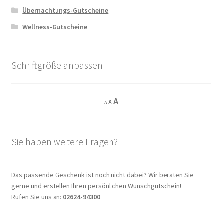
der
Übernachtungs-Gutscheine
Produktseite
gewählt
Wellness-Gutscheine
werden
Schriftgröße anpassen
Decrease
Reset
Increase
A
A
A
font
font
size.
font
size.
size.
Sie haben weitere Fragen?
Das passende Geschenk ist noch nicht dabei? Wir beraten Sie
gerne und erstellen Ihren persönlichen Wunschgutschein!
Rufen Sie uns an:
02624-94300