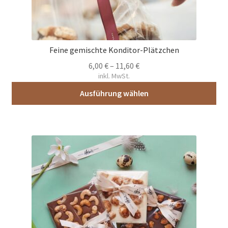
Feine gemischte Konditor-Plätzchen
6,00
€
–
11,60
€
inkl. MwSt.
Ausführung wählen
Dieses
Produkt
weist
mehrere
Varianten
auf.
Die
Optionen
können
auf