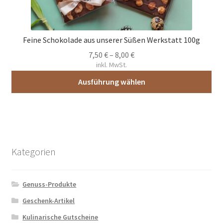
der
Produktseite
gewählt
Feine Schokolade aus unserer Süßen Werkstatt 100g
werden
7,50
€
–
8,00
€
inkl. MwSt.
Ausführung wählen
Dieses
Produkt
weist
mehrere
Varianten
Kategorien
auf.
Die
Genuss-Produkte
Optionen
können
Geschenk-Artikel
auf
Kulinarische Gutscheine