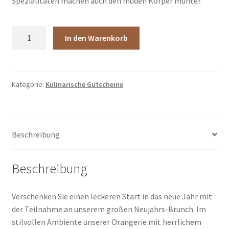
Spezialitäten machen auch den müden Körper munter.
Neujahrs-
In den Warenkorb
Brunch
in
der
Orangerie
Kategorie:
Kulinarische Gutscheine
Menge
Beschreibung
Beschreibung
Verschenken Sie einen leckeren Start in das neue Jahr mit
der Teilnahme an unserem großen Neujahrs-Brunch. Im
stilvollen Ambiente unserer Orangerie mit herrlichem