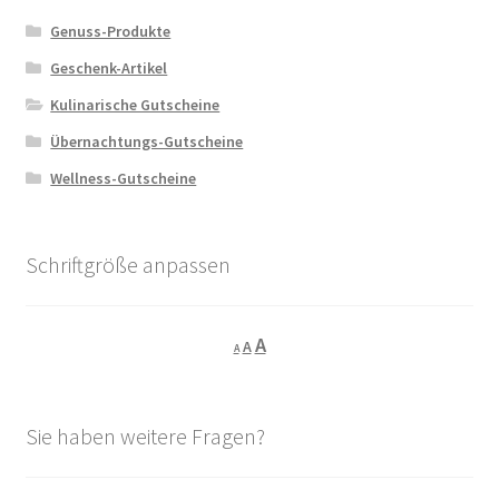
Genuss-Produkte
Geschenk-Artikel
Kulinarische Gutscheine
Übernachtungs-Gutscheine
Wellness-Gutscheine
Schriftgröße anpassen
Decrease
Reset
Increase
A
A
A
font
font
size.
font
size.
size.
Sie haben weitere Fragen?