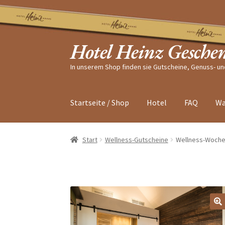
Zur
Zum
Navigation
Inhalt
Hotel Heinz Gesche
springen
springen
In unserem Shop finden sie Gutscheine, Genuss- u
Startseite / Shop
Hotel
FAQ
Wa
Start
Wellness-Gutscheine
Wellness-Woche