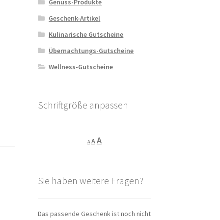
Genuss-Produkte
Geschenk-Artikel
Kulinarische Gutscheine
Übernachtungs-Gutscheine
Wellness-Gutscheine
Schriftgröße anpassen
Decrease
Reset
Increase
A
A
A
font
font
size.
font
size.
size.
Sie haben weitere Fragen?
Das passende Geschenk ist noch nicht