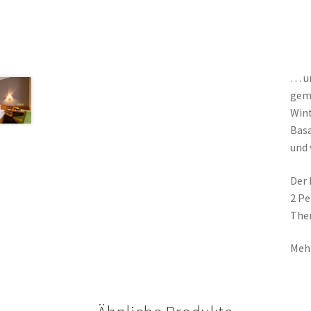
… un
gemü
Wint
Basa
und 
Der 
2 Pe
The
Meh