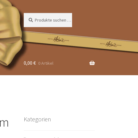
Suchen
Suchen
nach:
0,00
€
0 Artikel
im
Kategorien