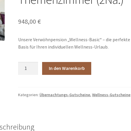
948,00
€
Unsere Verwöhnpension „Wellness-Basic“ – die perfekte
Basis für Ihren individuellen Wellness-Urlaub.
Wellness-
In den Warenkorb
Wochenende
im
Themenzimmer
(2Nä.)
Kategorien:
Übernachtungs-Gutscheine
,
Wellness-Gutscheine
Menge
schreibung