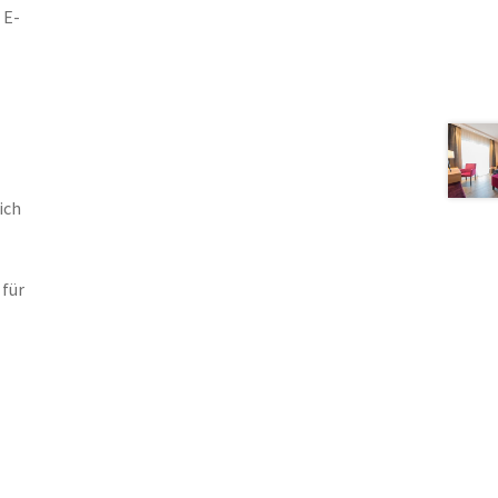
 E-
ich
für