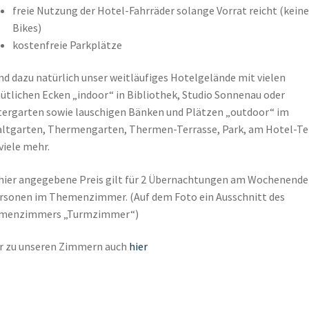
freie Nutzung der Hotel-Fahrräder solange Vorrat reicht (keine
Bikes)
kostenfreie Parkplätze
d dazu natürlich unser weitläufiges Hotelgelände mit vielen
tlichen Ecken „indoor“ in Bibliothek, Studio Sonnenau oder
ergarten sowie lauschigen Bänken und Plätzen „outdoor“ im
ltgarten, Thermengarten, Thermen-Terrasse, Park, am Hotel-Te
viele mehr.
hier angegebene Preis gilt für 2 Übernachtungen am Wochenende 
rsonen im Themenzimmer. (Auf dem Foto ein Ausschnitt des
menzimmers „Turmzimmer“)
r zu unseren Zimmern auch
hier