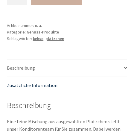
gemischte
Konditor-
Plätzchen
Menge
Artikelnummer:
n. a.
Kategorie:
Genuss-Produkte
Schlagwörter:
kekse
,
plätzchen
Beschreibung
Zusätzliche Information
Beschreibung
Eine feine Mischung aus ausgewählten Plätzchen stellt
unser Konditorenteam für Sie zusammen. Dabei werden