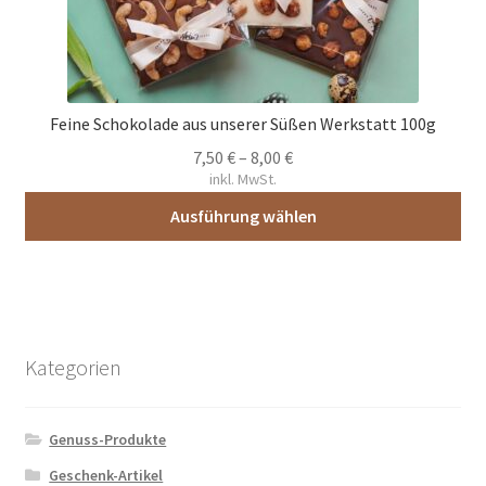
können
auf
der
Produktseite
gewählt
Feine Schokolade aus unserer Süßen Werkstatt 100g
werden
7,50
€
–
8,00
€
inkl. MwSt.
Ausführung wählen
Dieses
Produkt
weist
mehrere
Varianten
Kategorien
auf.
Die
Genuss-Produkte
Optionen
können
Geschenk-Artikel