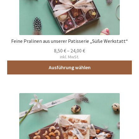
Feine Pralinen aus unserer Patisserie „Süße Werkstatt“
8,50
€
–
24,00
€
inkl. MwSt.
Ausführung wählen
Dieses
Produkt
weist
mehrere
Varianten
auf.
Die
Optionen