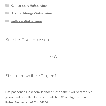
auf
Kulinarische Gutscheine
der
Übernachtungs-Gutscheine
Produktseite
gewählt
Wellness-Gutscheine
werden
Schriftgröße anpassen
Decrease
Reset
Increase
A
A
A
font
font
size.
font
size.
size.
Sie haben weitere Fragen?
Das passende Geschenk ist noch nicht dabei? Wir beraten Sie
gerne und erstellen Ihren persönlichen Wunschgutschein!
Rufen Sie uns an:
02624-94300