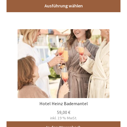
Ausführung wählen
Dieses
Produkt
weist
mehrere
Varianten
auf.
Die
Optionen
können
auf
der
Produktseite
gewählt
Hotel Heinz Bademantel
werden
59,00
€
inkl. 19 % MwSt.