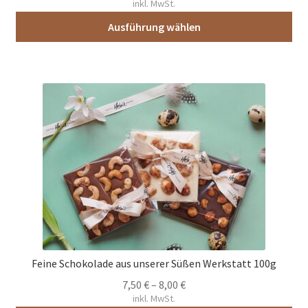
inkl. MwSt.
Ausführung wählen
Dieses
Produkt
weist
mehrere
Varianten
auf.
Die
Optionen
können
auf
der
Produktseite
gewählt
Feine Schokolade aus unserer Süßen Werkstatt 100g
werden
7,50
€
–
8,00
€
inkl. MwSt.