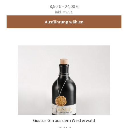
8,50
€
–
24,00
€
inkl. MwSt.
Ausführung wählen
Dieses
Produkt
weist
mehrere
Varianten
auf.
Die
Optionen
können
auf
der
Produktseite
gewählt
Gustus Gin aus dem Westerwald
werden