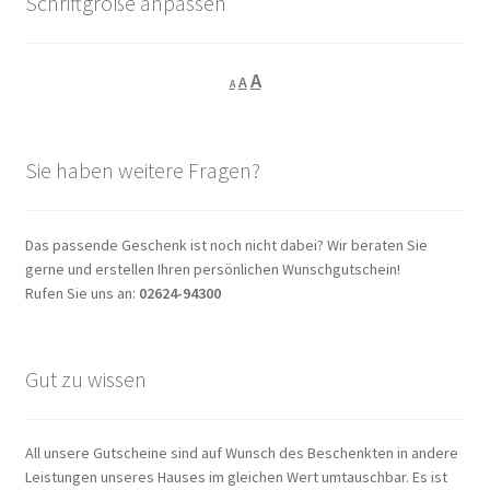
Schriftgröße anpassen
Decrease
Reset
Increase
A
A
A
font
font
size.
font
size.
size.
Sie haben weitere Fragen?
Das passende Geschenk ist noch nicht dabei? Wir beraten Sie
gerne und erstellen Ihren persönlichen Wunschgutschein!
Rufen Sie uns an:
02624-94300
Gut zu wissen
All unsere Gutscheine sind auf Wunsch des Beschenkten in andere
Leistungen unseres Hauses im gleichen Wert umtauschbar. Es ist